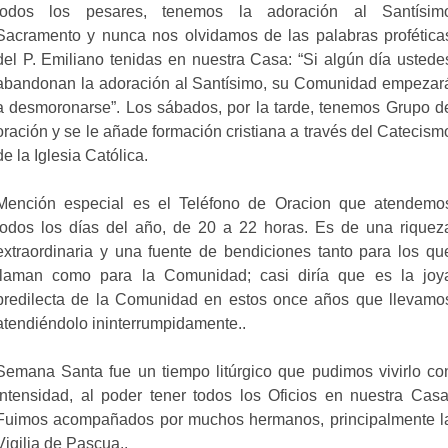
todos los pesares, tenemos la adoración al Santísim
Sacramento y nunca nos olvidamos de las palabras profética
del P. Emiliano tenidas en nuestra Casa: “Si algún día ustede
abandonan la adoración al Santísimo, su Comunidad empezar
a desmoronarse”. Los sábados, por la tarde, tenemos Grupo d
oración y se le añade formación cristiana a través del Catecism
de la Iglesia Católica.
Mención especial es el Teléfono de Oracion que atendemo
todos los días del año, de 20 a 22 horas. Es de una riquez
extraordinaria y una fuente de bendiciones tanto para los qu
llaman como para la Comunidad; casi diría que es la joy
predilecta de la Comunidad en estos once años que llevamo
atendiéndolo ininterrumpidamente..
Semana Santa fue un tiempo litúrgico que pudimos vivirlo co
intensidad, al poder tener todos los Oficios en nuestra Casa
Fuimos acompañados por muchos hermanos, principalmente l
Vigilia de Pascua..