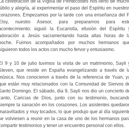
La celebración de la Vigilia de Pentecostés nos llenó de much
júbilo y alegría, al experimentar el paso del Espíritu en nuestro
corazones. Empezamos por la tarde con una enseñanza del P
Eloy, nuestro Asesor, para prepararnos para est
acontecimiento; siguió la Eucaristía, efusión del Espíritu 
adoración a Jesús sacramentando hasta altas horas de l
noche. Fuimos acompañados por muchos hermanos qu
siguieron todos los actos con mucho fervor y entusiasmo.
El 9 y 10 de julio tuvimos la visita de un matrimonio, Sayli 
Steven, que reside en España evangelizando a través de l
música. Nos conocieron a través de la referencia de Yuan, y
que están muy relacionados con la Comunidad de Siervos d
Santo Domingo. El sábado, dia 9, Sayli nos dio un concierto d
canto, Caricias de Dios, junto con su testimonio, buscand
siempre la sanación en los corazones. Los asistentes quedaro
maravillados y muy tocados, lo que produjo que al día siguient
se volviesen a reunir en la casa de uno de los hermanos par
compartir testimonios y tener un encuentro personal con ellos.