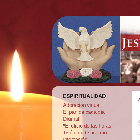
ESPIRITUALIDAD
Adoracion virtual
El pan de cada día
Diurnal
*
El oficio de las horas
Teléfono de oración
Intercesión