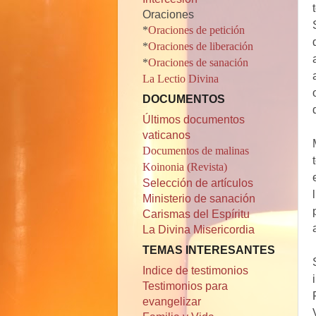
Oraciones
*
Oraciones de petición
*
Oraciones de liberación
*
Oraciones de sanación
La Lectio Divina
DOCUMENTOS
Últimos documentos
vaticanos
Documentos de malinas
Koinonia (Revista)
Selección de artículos
Ministerio de sanación
Carismas del Espíritu
La Divina Misericordia
TEMAS INTERESANTES
Indice de testimonios
Testimonios para
evangelizar