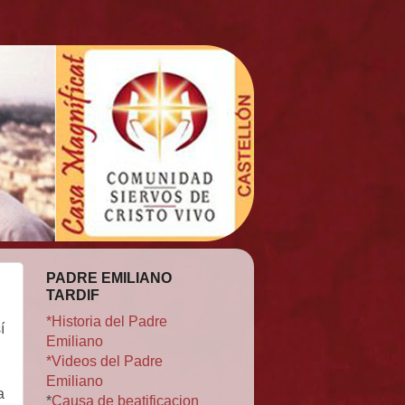
PADRE EMILIANO
TARDIF
*Historia del Padre
í
Emiliano
*Videos del Padre
Emiliano
a
*
Causa de beatificacion