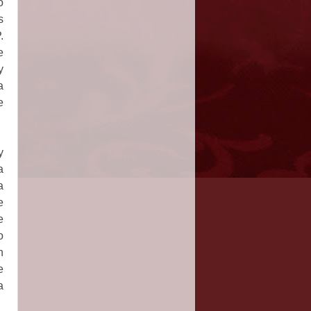
o
s
.
e
y
a
e
y
a
a
e
e
o
n
e
a