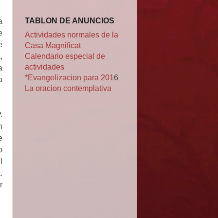
TABLON DE ANUNCIOS
a
e
Actividades normales de la
e
Casa Magnificat
Calendario especial de
,
actividades
a
*Evangelizacion para 201
6
a
La oracion contemplativa
.
n
e
o
l
.
r