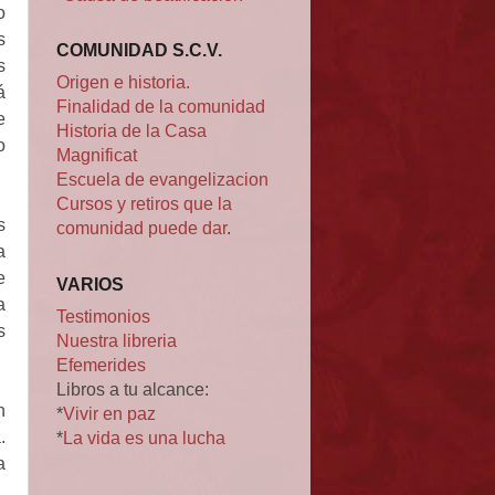
o
s
COMUNIDAD S.C.V.
s
Origen e historia.
á
Finalidad de la comunidad
e
Historia de la Casa
o
Magnificat
Escuela de evangelizacion
Cursos y retiros que la
s
comunidad puede dar
.
a
e
VARIOS
a
Testimonios
s
Nuestra libreria
Efemerides
Libros a tu alcance:
n
*
Vivir en paz
*
La vida es una lucha
.
a