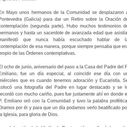
En Mayo unos hermanos de la Comunidad se desplazaron 
Pontevedra (Galicia) para dar un Retiro sobre la Oración d
contemplación (segunda parte). Hubo muchos testimonios d
hermanos y hasta un sacerdote de avanzada edad que asistía
manifestó que nunca había escuchado hablar de l
contemplación de esa manera, porque siempre pensaba que er
propio de las Órdenes contemplativas.
El ocho de junio, aniversario del paso a la Casa del Padre del P
Emiliano, fue un día especial, al coincidir ese día con u
miércoles que es cuando tenemos adoración y Eucaristía. S
colocó una fotografía del Padre en lugar destacado y se l
recordó con mucho cariño, pues fue justamente ahí en donde e
P. Emiliano oró con la Comunidad y tuvo la palabra profética
Oramos por él y para que un día podamos verlo beatificado po
la Iglesia, para gloria de Dios.