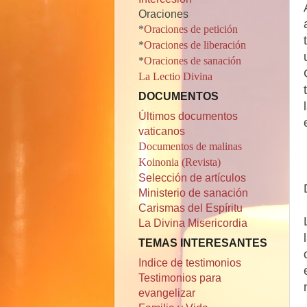
Oraciones
*
Oraciones de petición
*
Oraciones de liberación
*
Oraciones de sanación
La Lectio Divina
DOCUMENTOS
Últimos documentos
vaticanos
Documentos de malinas
Koinonia (Revista)
Selección de artículos
Ministerio de sanación
Carismas del Espíritu
La Divina Misericordia
TEMAS INTERESANTES
Indice de testimonios
Testimonios para
evangelizar