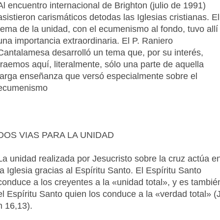
Al encuentro internacional de Brighton (julio de 1991)
asistieron carismáticos detodas las Iglesias cristianas. El
tema de la unidad, con el ecumenismo al fondo, tuvo allí
una importancia extraordinaria. El P. Raniero
Cantalamesa desarrolló un tema que, por su interés,
traemos aquí, literalmente, sólo una parte de aquella
larga enseñanza que versó especialmente sobre el
ecumenismo
DOS VIAS PARA LA UNIDAD
La unidad realizada por Jesucristo sobre la cruz actúa e
la Iglesia gracias al Espíritu Santo. El Espíritu Santo
conduce a los creyentes a la «unidad total», y es tambié
el Espíritu Santo quien los conduce a la «verdad total» (
n 16,13).