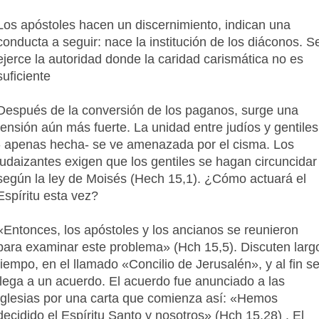
Los apóstoles hacen un discernimiento, indican una
conducta a seguir: nace la institución de los diáconos. S
ejerce la autoridad donde la caridad carismática no es
suficiente
Después de la conversión de los paganos, surge una
tensión aún más fuerte. La unidad entre judíos y gentiles
- apenas hecha- se ve amenazada por el cisma. Los
judaizantes exigen que los gentiles se hagan circuncidar
según la ley de Moisés (Hech 15,1). ¿Cómo actuará el
Espíritu esta vez?
«Entonces, los apóstoles y los ancianos se reunieron
para examinar este problema» (Hch 15,5). Discuten larg
tiempo, en el llamado «Concilio de Jerusalén», y al fin s
llega a un acuerdo. El acuerdo fue anunciado a las
Iglesias por una carta que comienza así: «Hemos
decidido el Espíritu Santo y nosotros» (Hch 15,28) . El