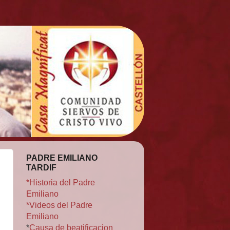
PADRE EMILIANO
TARDIF
*Historia del Padre
Emiliano
*Videos del Padre
Emiliano
*
Causa de beatificacion