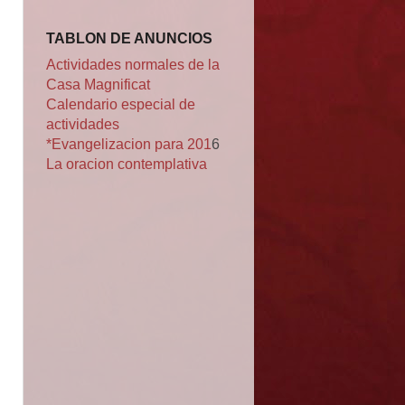
TABLON DE ANUNCIOS
Actividades normales de la
Casa Magnificat
Calendario especial de
actividades
*Evangelizacion para 201
6
La oracion contemplativa
n