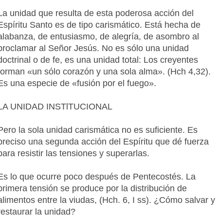
La unidad que resulta de esta poderosa acción del
Espíritu Santo es de tipo carismático. Está hecha de
alabanza, de entusiasmo, de alegría, de asombro al
proclamar al Señor Jesús. No es sólo una unidad
doctrinal o de fe, es una unidad total: Los creyentes
forman «un sólo corazón y una sola alma». (Hch 4,32).
Es una especie de «fusión por el fuego».
LA UNIDAD INSTlTUCIONAL
Pero la sola unidad carismática no es suficiente. Es
preciso una segunda acción del Espíritu que dé fuerza
para resistir las tensiones y superarlas.
Es lo que ocurre poco después de Pentecostés. La
primera tensión se produce por la distribución de
alimentos entre la viudas, (Hch. 6, I ss). ¿Cómo salvar y
restaurar la unidad?