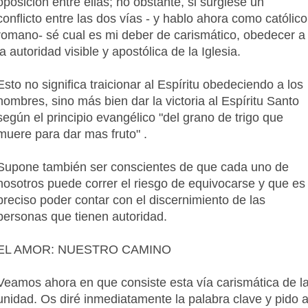
oposición entre ellas; no obstante, si surgiese un
conflicto entre las dos vías - y hablo ahora como católico
romano- sé cual es mi deber de carismático, obedecer a
la autoridad visible y apostólica de la Iglesia.
Esto no significa traicionar al Espíritu obedeciendo a los
hombres, sino más bien dar la victoria al Espíritu Santo
según el principio evangélico "del grano de trigo que
muere para dar mas fruto" .
Supone también ser conscientes de que cada uno de
nosotros puede correr el riesgo de equivocarse y que es
preciso poder contar con el discernimiento de las
personas que tienen autoridad.
EL AMOR: NUESTRO CAMINO
Veamos ahora en que consiste esta vía carismática de l
unidad. Os diré inmediatamente la palabra clave y pido a