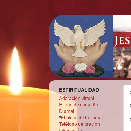
ESPIRITUALIDAD
Adoracion virtual
El pan de cada día
Diurnal
*
El oficio de las horas
Teléfono de oración
Intercesión