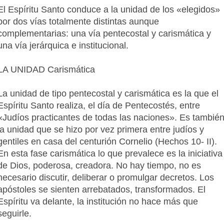
El Espíritu Santo conduce a la unidad de los «elegidos»
por dos vías totalmente distintas aunque
complementarias: una vía pentecostal y carismática y
una vía jerárquica e institucional.
LA UNIDAD Carismática
La unidad de tipo pentecostal y carismática es la que el
Espíritu Santo realiza, el día de Pentecostés, entre
«Judíos practicantes de todas las naciones». Es tambié
la unidad que se hizo por vez primera entre judíos y
gentiles en casa del centurión Cornelio (Hechos 10- II).
En esta fase carismática lo que prevalece es la iniciativa
de Dios, poderosa, creadora. No hay tiempo, no es
necesario discutir, deliberar o promulgar decretos. Los
apóstoles se sienten arrebatados, transformados. El
Espíritu va delante, la institución no hace más que
seguirle.