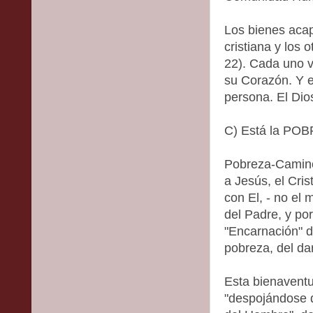
Los bienes acap
cristiana y los o
22). Cada uno 
su Corazón. Y e
persona. El Dios
C) Está la PO
Pobreza-Camino 
a Jesús, el Cr
con El, - no el
del Padre, y por
"Encarnación" d
pobreza, del dar
Esta bienavent
"despojándose d