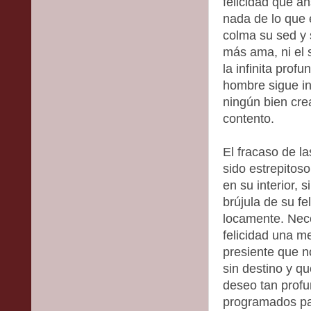
felicidad que an
nada de lo que 
colma su sed y 
más ama, ni el
la infinita prof
hombre sigue i
ningún bien cre
contento.
El fracaso de la
sido estrepitos
en su interior, 
brújula de su fe
locamente. Nece
felicidad una m
presiente que n
sin destino y q
deseo tan profu
programados para