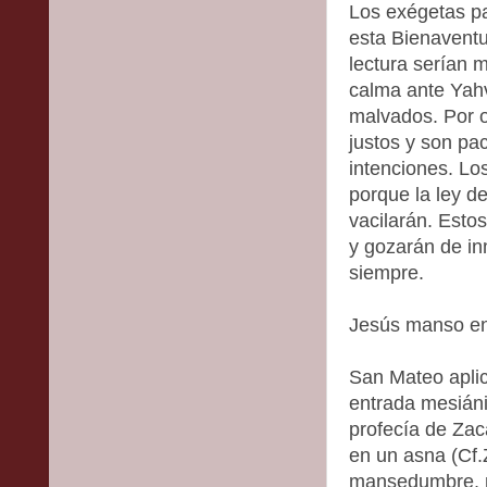
Los exégetas pa
esta Bienaventu
lectura serían 
calma ante Yahv
malvados. Por o
justos y son pa
intenciones. Lo
porque la ley d
vacilarán. Esto
y gozarán de in
siempre.
Jesús manso e
San Mateo apli
entrada mesiáni
profecía de Zac
en un asna (Cf.Z
mansedumbre, mu