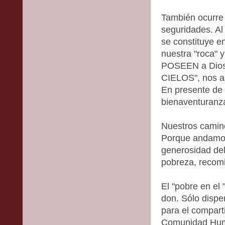
También ocurre 
seguridades. Al
se constituye e
nuestra "roca" 
POSEEN a Dio
CIELOS", nos a
En presente de i
bienaventuranza
Nuestros camino
Porque andamos
generosidad del
pobreza, recom
El "pobre en el 
don. Sólo dispe
para el compart
Comunidad Hum