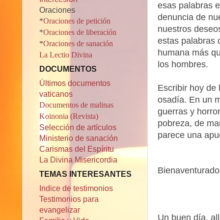
esas palabras e
Oraciones
denuncia de nue
*
Oraciones de petición
nuestros deseo
*
Oraciones de liberación
estas palabras d
*
Oraciones de sanación
humana más que 
La Lectio Divina
los hombres.
DOCUMENTOS
Últimos documentos
Escribir hoy de
vaticanos
osadía. En un m
Documentos de malinas
guerras y horror
Koinonia (Revista)
pobreza, de ma
Selección de artículos
parece una apu
Ministerio de sanación
Carismas del Espíritu
La Divina Misericordia
Bienaventurado
TEMAS INTERESANTES
Indice de testimonios
Testimonios para
evangelizar
Un buen día, al