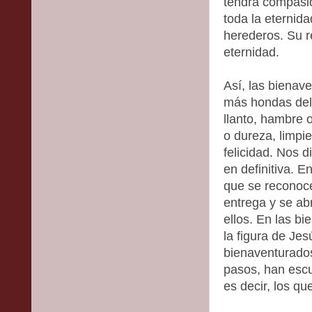
tendrá compasión
toda la eternida
herederos. Su r
eternidad.
Así, las bienav
más hondas del 
llanto, hambre o
o dureza, limpi
felicidad. Nos 
en definitiva. E
que se reconoce
entrega y se a
ellos. En las b
la figura de Je
bienaventurado
pasos, han escuc
es decir, los q