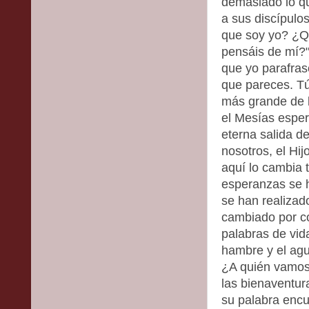
demasiado lo qu
a sus discípulos
que soy yo? ¿Q
pensáis de mí?"
que yo parafrase
que pareces. Tú 
más grande de l
el Mesías esper
eterna salida d
nosotros, el Hij
aquí lo cambia 
esperanzas se 
se han realizad
cambiado por co
palabras de vid
hambre y el agu
¿A quién vamos a
las bienaventur
su palabra encu