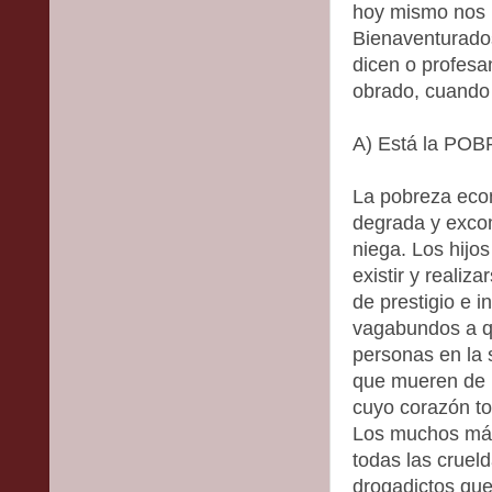
hoy mismo nos p
Bienaventurados
dicen o profesa
obrado, cuando 
A) Está la PO
La pobreza econ
degrada y excom
niega. Los hijo
existir y realiz
de prestigio e i
vagabundos a q
personas en la 
que mueren de 
cuyo corazón to
Los muchos más 
todas las crueld
drogadictos que