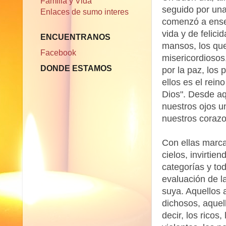
Familia y Vida
seguido por una
Enlaces de sumo interes
comenzó a enseñ
vida y de felici
ENCUENTRANOS
mansos, los que
Facebook
misericordiosos,
DONDE ESTAMOS
por la paz, los 
ellos es el rein
Dios". Desde aq
nuestros ojos un
nuestros corazo
Con ellas marca
cielos, invirtie
categorías y to
evaluación de l
suya. Aquellos 
dichosos, aquell
decir, los ricos,