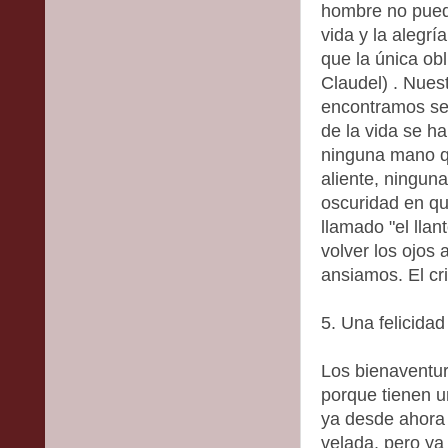
hombre no puede 
vida y la alegrí
que la única obl
Claudel) . Nues
encontramos se
de la vida se h
ninguna mano q
aliente, ningun
oscuridad en qu
llamado "el llan
volver los ojos 
ansiamos. El cr
5. Una felicida
Los bienaventur
porque tienen un
ya desde ahora 
velada, pero ya 