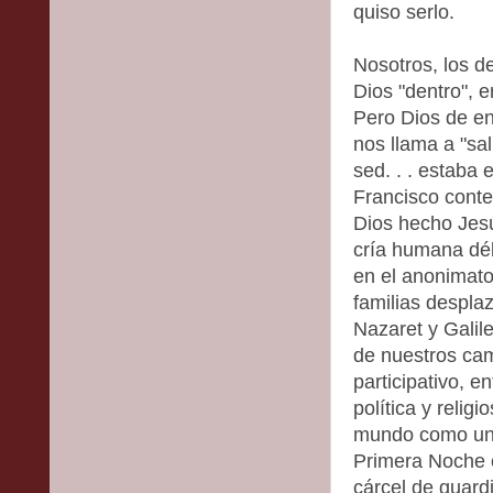
quiso serlo.
Nosotros, los d
Dios "dentro", en
Pero Dios de en
nos llama a "sal
sed. . . estaba 
Francisco conte
Dios hecho Jesú
cría humana déb
en el anonimat
familias desplaz
Nazaret y Galil
de nuestros cam
participativo, 
política y relig
mundo como un 
Primera Noche 
cárcel de guard