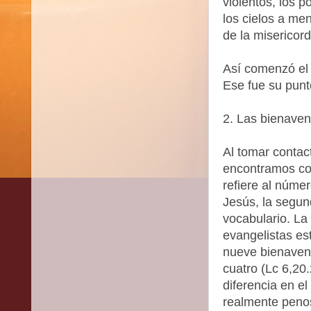
violentos, los 
los cielos a me
de la misericord
Así comenzó el 
Ese fue su punt
2. Las bienave
Al tomar contac
encontramos co
refiere al núme
Jesús, la segun
vocabulario. La
evangelistas es
nueve bienavent
cuatro (Lc 6,20
diferencia en e
realmente penos