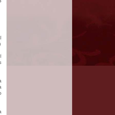
3
l
)
l
s
a
a
o
a