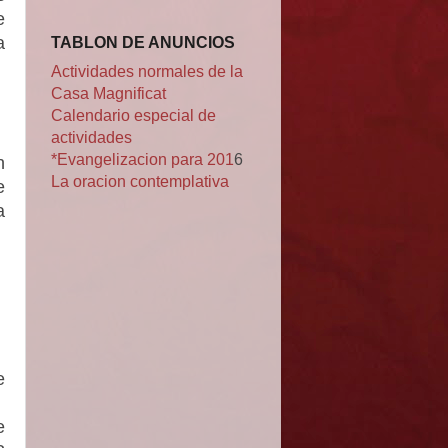
e
TABLON DE ANUNCIOS
a
Actividades normales de la
Casa Magnificat
Calendario especial de
actividades
*Evangelizacion para 201
6
n
La oracion contemplativa
e
a
e
e