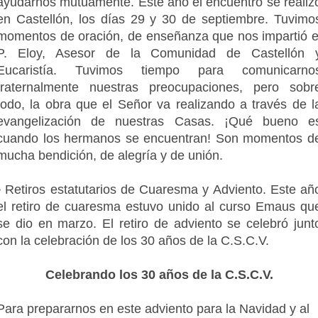
ayudarnos mutuamente. Este año el encuentro se realiz
en Castellón, los días 29 y 30 de septiembre. Tuvimo
momentos de oración, de enseñanza que nos impartió e
P. Eloy, Asesor de la Comunidad de Castellón 
Eucaristía. Tuvimos tiempo para comunicarno
fraternalmente nuestras preocupaciones, pero sobr
todo, la obra que el Señor va realizando a través de l
evangelización de nuestras Casas. ¡Qué bueno e
cuando los hermanos se encuentran! Son momentos d
mucha bendición, de alegría y de unión.
• Retiros estatutarios de Cuaresma y Adviento. Este añ
el retiro de cuaresma estuvo unido al curso Emaus qu
se dio en marzo. El retiro de adviento se celebró junt
con la celebración de los 30 años de la C.S.C.V.
Celebrando los 30 años de la C.S.C.V.
Para prepararnos en este adviento para la Navidad y al