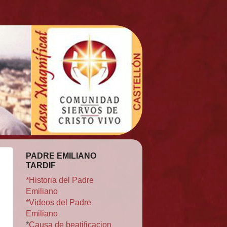
PADRE EMILIANO
TARDIF
*Historia del Padre
Emiliano
*Videos del Padre
Emiliano
*
Causa de beatificacion