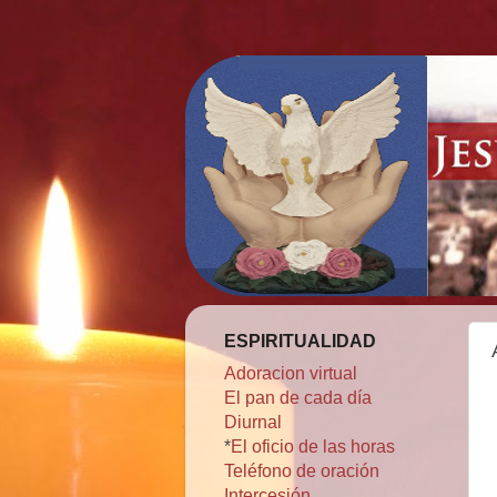
ESPIRITUALIDAD
Adoracion virtual
El pan de cada día
Diurnal
*
El oficio de las horas
Teléfono de oración
Intercesión