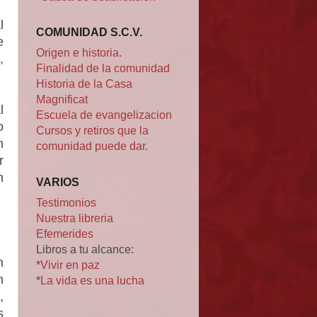
l
COMUNIDAD S.C.V.
e
Origen e historia.
,
Finalidad de la comunidad
Historia de la Casa
Magnificat
l
Escuela de evangelizacion
o
Cursos y retiros que la
n
comunidad puede dar
.
r
n
VARIOS
Testimonios
Nuestra libreria
Efemerides
Libros a tu alcance:
n
*
Vivir en paz
n
*
La vida es una lucha
,
s