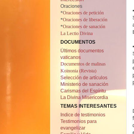
Oraciones
*
Oraciones de petición
*
Oraciones de liberación
*
Oraciones de sanación
La Lectio Divina
DOCUMENTOS
Últimos documentos
vaticanos
Documentos de malinas
Koinonia (Revista)
Selección de artículos
Ministerio de sanación
Carismas del Espíritu
La Divina Misericordia
TEMAS INTERESANTES
Indice de testimonios
Testimonios para
evangelizar