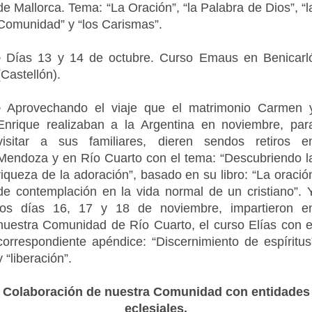
de Mallorca. Tema: “La Oración”, “la Palabra de Dios”, “l
Comunidad” y “los Carismas”.
• Días 13 y 14 de octubre. Curso Emaus en Benicarl
(Castellón).
• Aprovechando el viaje que el matrimonio Carmen 
Enrique realizaban a la Argentina en noviembre, par
visitar a sus familiares, dieren sendos retiros e
Mendoza y en Río Cuarto con el tema: “Descubriendo l
riqueza de la adoración”, basado en su libro: “La oració
de contemplación en la vida normal de un cristiano”. 
los días 16, 17 y 18 de noviembre, impartieron e
nuestra Comunidad de Río Cuarto, el curso Elías con e
correspondiente apéndice: “Discernimiento de espíritus
y “liberación”.
Colaboración de nuestra Comunidad con entidades
eclesiales.