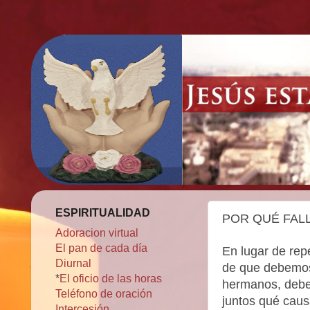
ESPIRITUALIDAD
POR QUÉ FAL
Adoracion virtual
El pan de cada día
En lugar de rep
Diurnal
de que debemos
*
El oficio de las horas
hermanos, deb
Teléfono de oración
juntos qué cau
Intercesión