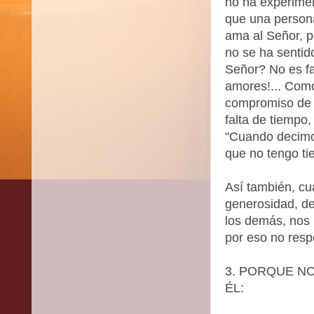
no ha experime
que una persona
ama al Señor, p
no se ha sentid
Señor? No es fa
amores!... Como
compromiso de o
falta de tiemp
"Cuando decimo
que no tengo ti
Así también, cu
generosidad, d
los demás, nos 
por eso no res
3. PORQUE N
ÉL: