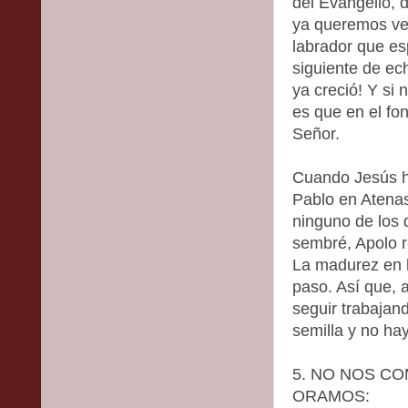
del Evangelio, d
ya queremos ver
labrador que es
siguiente de ec
ya creció! Y si
es que en el fo
Señor.
Cuando Jesús ha
Pablo en Atenas
ninguno de los 
sembré, Apolo re
La madurez en l
paso. Así que,
seguir trabajan
semilla y no ha
5. NO NOS 
ORAMOS: