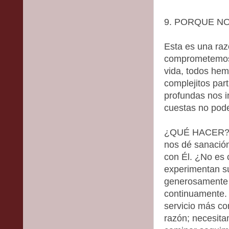
9. PORQUE NO
Esta es una raz
comprometemos.
vida, todos hem
complejitos part
profundas nos 
cuestas no po
¿QUÉ HACER? P
nos dé sanació
con Él. ¿No es 
experimentan su
generosamente 
continuamente. 
servicio más c
razón; necesita