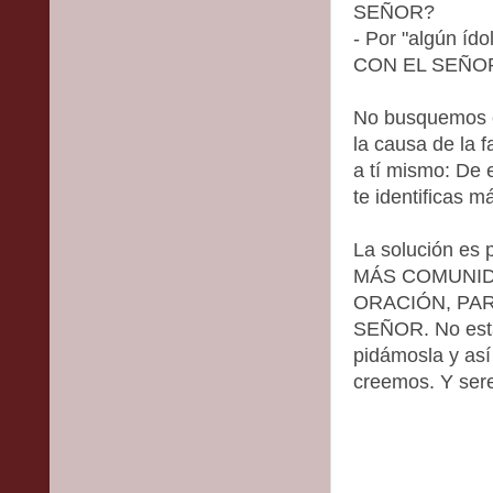
SEÑOR?
- Por "algún í
CON EL SEÑO
No busquemos c
la causa de la 
a tí mismo: De 
te identificas m
La solución es
MÁS COMUNID
ORACIÓN, PA
SEÑOR. No está
pidámosla y as
creemos. Y se