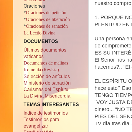
nuestro compro
Oraciones
*
Oraciones de petición
1. PORQUE N
*
Oraciones de liberación
PLENITUD EN
*
Oraciones de sanación
La Lectio Divina
Una persona ena
DOCUMENTOS
de comprometer
Últimos documentos
ES SU INTERÉ
vaticanos
El Señor nos ha 
Documentos de malinas
hacemos?.. "El
Koinonia (Revista)
Selección de artículos
EL ESPÍRITU O
Ministerio de sanación
hace esto? Eso
Carismas del Espíritu
TENGO TIEMPO",
La Divina Misericordia
"VOY JUSTA DE 
TEMAS INTERESANTES
dinero... "N
Indice de testimonios
PIES DEL SEÑOR"
Testimonios para
TV día tras día..
evangelizar