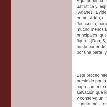
Aquí puede comp
patrística y, es
"Adanes'. Evide
primer Adán, el
Jesucristo; pero
mucho menos fal
principales, que
figuras (Rom 5,1
fin de poner de 
por una parte ,y
Este procedimien
presidido por la
expresamente el
salvación que É
y conserva un in
'cuanta más' ra