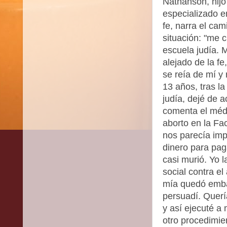
Nathanson, hijo
especializado e
fe, narra el cam
situación: "me c
escuela judía. 
alejado de la f
se reía de mí y
13 años, tras l
judía, dejé de a
comenta el médi
aborto en la Fa
nos parecía im
dinero para paga
casi murió. Yo 
social contra el
mía quedó embar
persuadí. Quería
y así ejecuté a 
otro procedimie