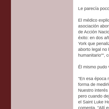
Le parecía poc
El médico expl
asociación abort
de Acción Nacio
éxito: en dos a
York que penali
aborto legal no
humanitario"", 
Él mismo pudo 
"En esa época 
forma de medirl
Nuestro interés
pero cuando dejé
el Saint Luke H
comenta. "Allí 