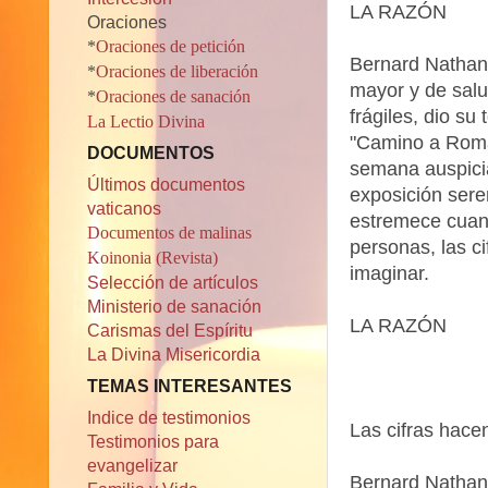
LA RAZÓN
Oraciones
*
Oraciones de petición
Bernard Nathans
*
Oraciones de liberación
mayor y de salu
*
Oraciones de sanación
frágiles, dio s
La Lectio Divina
"Camino a Roma"
DOCUMENTOS
semana auspicia
Últimos documentos
exposición sere
vaticanos
estremece cuand
Documentos de malinas
personas, las c
Koinonia (Revista)
imaginar.
Selección de artículos
Ministerio de sanación
LA RAZÓN
Carismas del Espíritu
La Divina Misericordia
TEMAS INTERESANTES
Indice de testimonios
Las cifras hace
Testimonios para
evangelizar
Bernard Nathans