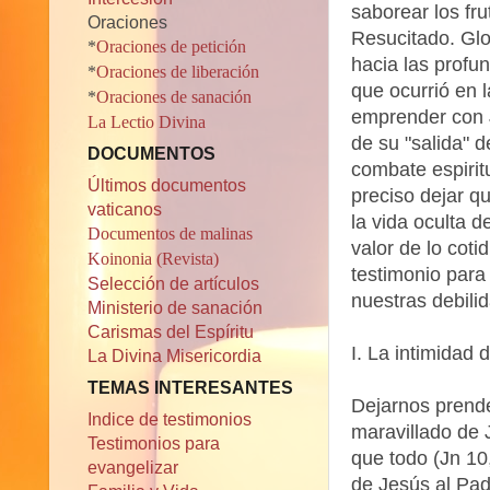
saborear los fru
Oraciones
Resucitado. Glo
*
Oraciones de petición
hacia las profu
*
Oraciones de liberación
que ocurrió en 
*
Oraciones de sanación
emprender con J
La Lectio Divina
de su "salida" 
DOCUMENTOS
combate espirit
Últimos documentos
preciso dejar q
vaticanos
la vida oculta 
Documentos de malinas
valor de lo coti
Koinonia (Revista)
testimonio para
Selección de artículos
nuestras debili
Ministerio de sanación
Carismas del Espíritu
I. La intimidad 
La Divina Misericordia
TEMAS INTERESANTES
Dejarnos prende
Indice de testimonios
maravillado de 
Testimonios para
que todo (Jn 10,
evangelizar
de Jesús al Pad