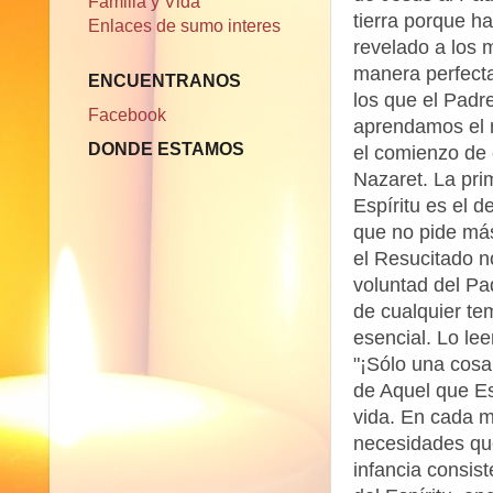
Familia y Vida
tierra porque ha
Enlaces de sumo interes
revelado a los 
manera perfect
ENCUENTRANOS
los que el Padr
Facebook
aprendamos el mi
DONDE ESTAMOS
el comienzo de 
Nazaret. La pri
Espíritu es el 
que no pide más 
el Resucitado n
voluntad del Pad
de cualquier te
esencial. Lo le
"¡Sólo una cosa
de Aquel que Es,
vida. En cada 
necesidades qu
infancia consis