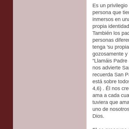
Es un privilegio
persona que tie
inmersos en una
propia identida
También los pa
personas difere
tenga 'su propi
gozosamente y s
"Llamáis Padre a
nos advierte Sa
recuerda San Pa
está sobre todos
4,6) . Él nos c
ama a cada cua
tuviera que am
uno de nosotros
Dios.