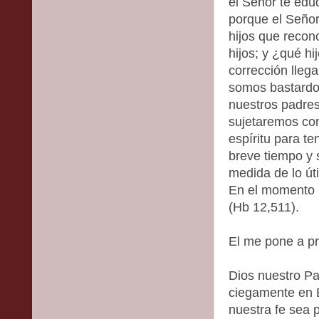
el Señor te edu
porque el Señor
hijos que recon
hijos; y ¿qué hi
corrección llega
somos bastardos
nuestros padre
sujetaremos co
espíritu para t
breve tiempo y 
medida de lo út
En el momento n
(Hb 12,511).
El me pone a p
Dios nuestro P
ciegamente en 
nuestra fe sea 