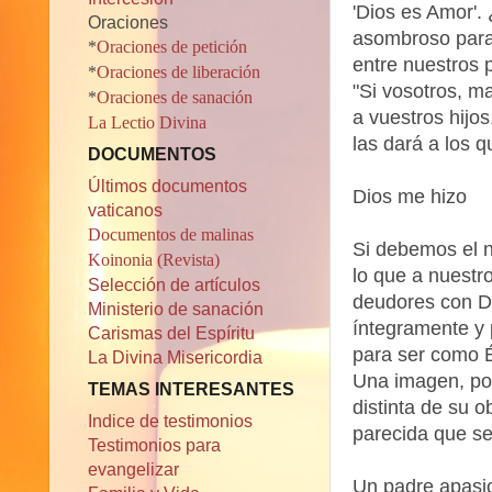
'Dios es Amor'.
Oraciones
asombroso paral
*
Oraciones de petición
entre nuestros 
*
Oraciones de liberación
"Si vosotros, m
*
Oraciones de sanación
a vuestros hijo
La Lectio Divina
las dará a los q
DOCUMENTOS
Últimos documentos
Dios me hizo
vaticanos
Documentos de malinas
Si debemos el n
Koinonia (Revista)
lo que a nuestr
Selección de artículos
deudores con D
Ministerio de sanación
íntegramente y 
Carismas del Espíritu
para ser como É
La Divina Misericordia
Una imagen, po
TEMAS INTERESANTES
distinta de su ob
Indice de testimonios
parecida que se 
Testimonios para
evangelizar
Un padre apasio