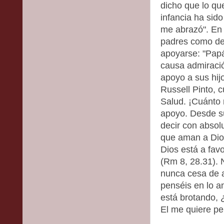
dicho que lo q
infancia ha sid
me abrazó". En
padres como de 
apoyarse: "Pap
causa admiració
apoyo a sus hij
Russell Pinto, c
Salud. ¡Cuánto 
apoyo. Desde s
decir con absol
que aman a Dios
Dios está a fav
(Rm 8, 28.31). 
nunca cesa de a
penséis en lo a
está brotando, ¿
El me quiere pe