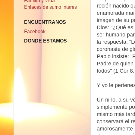
Familia y Vida
recién nacido q
Enlaces de sumo interes
enamorada mamá
imagen de su pa
ENCUENTRANOS
Dios: "¿Qué es 
Facebook
ser humano para
DONDE ESTAMOS
la respuesta: "L
coronaste de gl
Pablo insiste: 
Padre de quien 
todos" (1 Cor 8,6
Y yo le pertene
Un niño, a su ve
simplemente por
mismo más tarde
conservará el re
amorosamente 'p