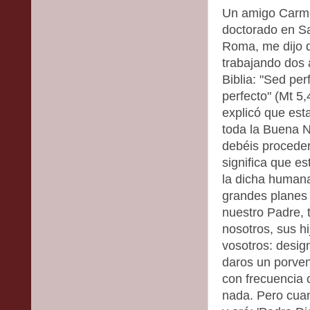
Un amigo Carme
doctorado en Sag
Roma, me dijo q
trabajando dos 
Biblia: "Sed pe
perfecto" (Mt 5
explicó que est
toda la Buena N
debéis proceder
significa que es
la dicha human
grandes planes 
nuestro Padre, 
nosotros, sus h
vosotros: desig
daros un porven
con frecuencia 
nada. Pero cua