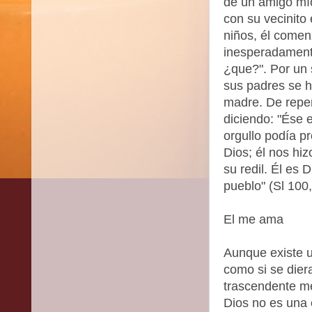
de un amigo mío
con su vecinito
niños, él comen
inesperadamente
¿que?". Por un 
sus padres se h
madre. De repen
diciendo: "Ése 
orgullo podía p
Dios; él nos hi
su redil. Él es 
pueblo" (Sl 100,
El me ama
Aunque existe un
como si se dier
trascendente me
Dios no es una 