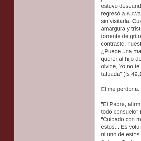
estuvo deseand
regresó a Kuwai
sin visitarla. 
amargura y tris
torrente de grit
contraste, nues
¿Puede una madr
querer al hijo 
olvide, Yo no te
tatuada" (Is 49,
El me perdona.
"El Padre, afir
todo consuelo" 
"Cuidado con m
estos... Es volu
ni uno de estos