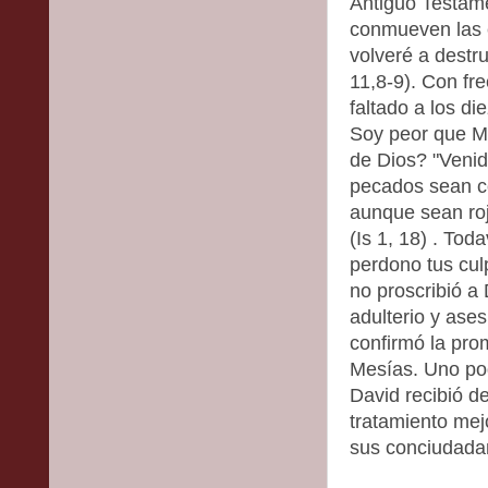
Antiguo Testame
conmueven las e
volveré a destr
11,8-9). Con fr
faltado a los 
Soy peor que M
de Dios? "Venid
pecados sean c
aunque sean ro
(Is 1, 18) . To
perdono tus cul
no proscribió a
adulterio y ases
confirmó la pro
Mesías. Uno po
David recibió d
tratamiento mej
sus conciudada