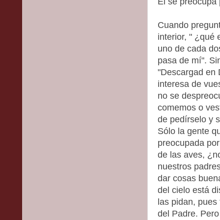
El se preocupa 
Cuando pregunto
interior, " ¿qué
uno de cada do
pasa de mí". S
"Descargad en D
interesa de vues
no se despreocu
comemos o vest
de pedírselo y 
Sólo la gente q
preocupada por 
de las aves, ¿n
nuestros padres
dar cosas buena
del cielo está 
las pidan, pues
del Padre. Per