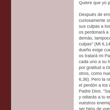
Quiere que yo p
Después de ens
curiosamente só
sus culpas a lo
os perdonará a 
demás, tampoco
culpas" (Mt 6,1
dueño exige cue
os tratará mi Pa
cada uno a su 
por gratitud a 
otros, como nue
6,36). Pero la 
el perdón a lo
Padre Dios. "Sa
y odiarás a tu 
vuestros enemig
ser hijos de vue