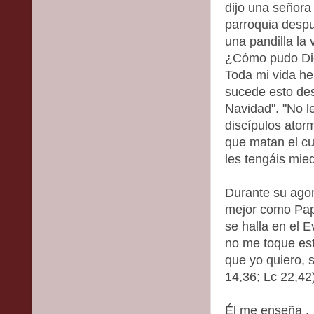
dijo una señora
parroquia despu
una pandilla la 
¿Cómo pudo Dio
Toda mi vida h
sucede esto de
Navidad". "No l
discípulos ator
que matan el cu
les tengáis mie
Durante su agon
mejor como Pap
se halla en el E
no me toque est
que yo quiero, s
14,36; Lc 22,42
Él me enseña .