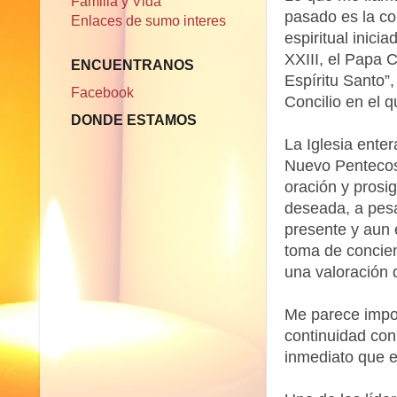
Familia y Vida
pasado es la co
Enlaces de sumo interes
espiritual inici
XXIII, el Papa C
ENCUENTRANOS
Espíritu Santo”
Facebook
Concilio en el 
DONDE ESTAMOS
La Iglesia ente
Nuevo Pentecost
oración y prosig
deseada, a pesar
presente y aun 
toma de concien
una valoración 
Me parece impo
continuidad con
inmediato que es