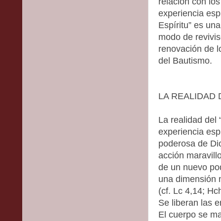
relación con los
experiencia espi
Espíritu” es una
modo de revivis
renovación de l
del Bautismo.
LA REALIDAD 
La realidad del 
experiencia espi
poderosa de Dio
acción maravill
de un nuevo po
una dimensión n
(cf. Lc 4,14; Hc
Se liberan las e
El cuerpo se ma