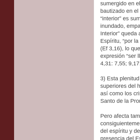
sumergido en el
bautizado en el
“interior” es s
inundado, empa
Interior” queda
Espíritu, “por l
(Ef 3,16), lo qu
expresión “ser l
4,31: 7,55; 9,17
3) Esta plenitu
superiores del 
así como los cri
Santo de la Pro
Pero afecta tam
consiguientemen
del espíritu y d
presencia del E