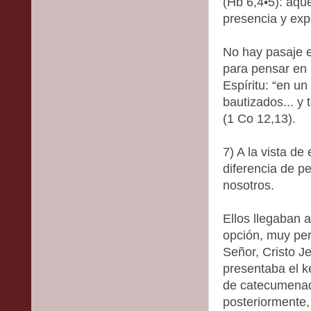
(Hb 6,4•5): aqu
presencia y expe
No hay pasaje 
para pensar en u
Espíritu: “en un
bautizados... y
(1 Co 12,13).
7) A la vista d
diferencia de pe
nosotros.
Ellos llegaban a
opción, muy per
Señor, Cristo J
presentaba el k
de catecumenad
posteriormente,