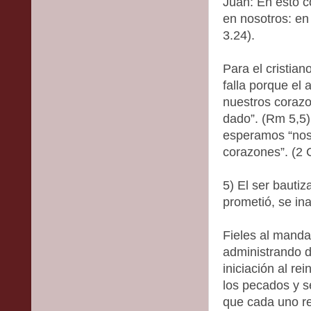
Juan: En esto 
en nosotros: en
3.24).
Para el cristia
falla porque el
nuestros corazo
dado”. (Rm 5,5)
esperamos “nos 
corazones”. (2 C
5) El ser bautiz
prometió, se in
Fieles al manda
administrando 
iniciación al r
los pecados y se
que cada uno r