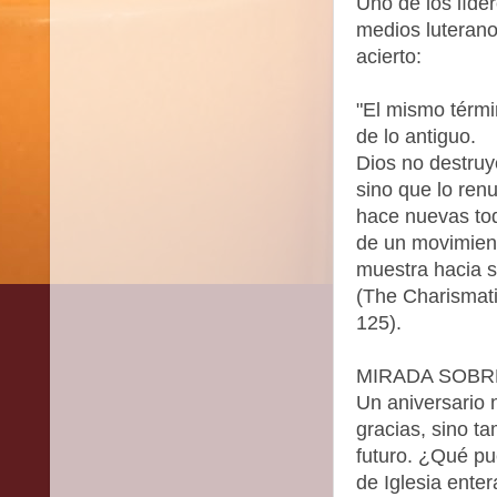
Uno de los líder
medios luterano
acierto:
"El mismo térmi
de lo antiguo.
Dios no destruy
sino que lo ren
hace nuevas to
de un movimient
muestra hacia s
(The Charismat
125).
MIRADA SOBR
Un aniversario n
gracias, sino ta
futuro. ¿Qué pu
de Iglesia ente