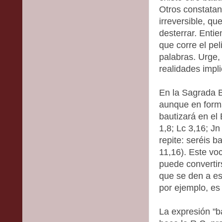
Otros constatan 
irreversible, q
desterrar. Enti
que corre el pe
palabras. Urge,
realidades impl
En la Sagrada B
aunque en forma
bautizará en el 
1,8; Lc 3,16; J
repite: seréis b
11,16). Este vo
puede convertir
que se den a est
por ejemplo, es 
La expresión "b