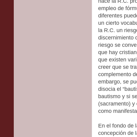
hace la R.C. pr
empleo de fórmu
diferentes pued
un cierto vocab
la R.C. un ries
discernimiento 
riesgo se conver
que hay cristian
que existen vari
creer que se tr
complemento de
embargo, se pue
disocia el “baut
bautismo y si s
(sacramento) y e
como manifestac
En el fondo de l
concepción de la