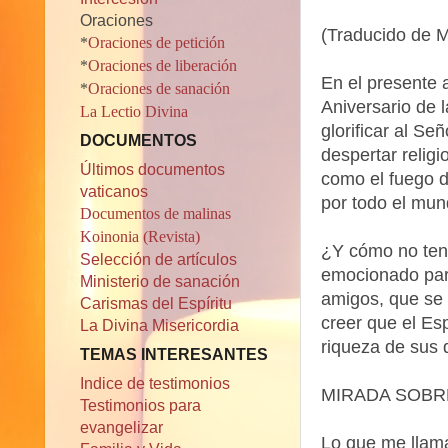
Oraciones
(Traducido de 
*
Oraciones de petición
*
Oraciones de liberación
En el presente
*
Oraciones de sanación
Aniversario de 
La Lectio Divina
glorificar al Se
DOCUMENTOS
despertar relig
Últimos documentos
como el fuego d
vaticanos
por todo el mu
Documentos de malinas
Koinonia (Revista)
¿Y cómo no ten
Selección de artículos
emocionado para
Ministerio de sanación
amigos, que se 
Carismas del Espíritu
creer que el Es
La Divina Misericordia
riqueza de sus 
TEMAS INTERESANTES
Indice de testimonios
MIRADA SOBR
Testimonios para
evangelizar
Lo que me llama