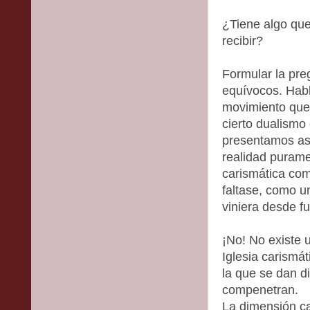
¿Tiene algo que 
recibir?
Formular la pre
equívocos. Hab
movimiento que 
cierto dualismo 
presentamos así
realidad puramen
carismática com
faltase, como u
viniera desde fu
¡No! No existe u
Iglesia carismá
la que se dan d
compenetran.
La dimensión ca