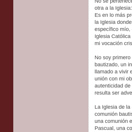
No se pertenece
otra a la Igles
Es en lo más p
la Iglesia donde
específico mío,
Iglesia Católic
mi vocación cris
No soy primero c
bautizado, un i
llamado a vivir
unión con mi ob
autenticidad de
resulta ser adve
La Iglesia de l
comunión bautis
una comunión eu
Pascual, una co