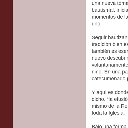
una nueva toma
bautismal, inic
momentos de la 
uno.
Seguir bautizand
tradición bien 
también es esen
nuevo descubrim
voluntariament
niño. En una pa
catecumenado p
Y aquí es donde
dicho, “la efusi
mismo de la Ren
toda la Iglesia.
Bajo una forma 