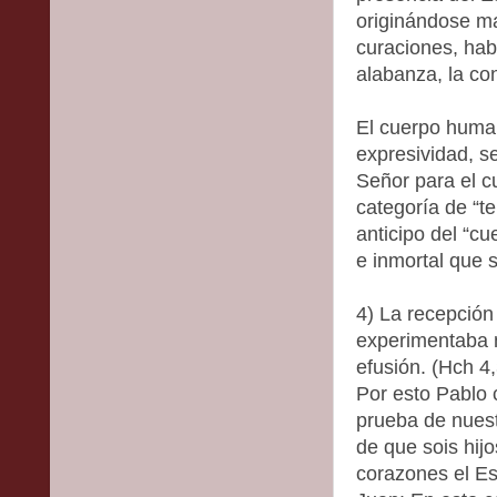
originándose ma
curaciones, hab
alabanza, la co
El cuerpo human
expresividad, s
Señor para el c
categoría de “t
anticipo del “cu
e inmortal que 
4) La recepción 
experimentaba n
efusión. (Hch 4
Por esto Pablo 
prueba de nuest
de que sois hij
corazones el Esp